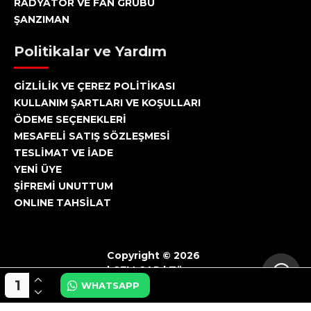
RADYATÖR VE FAN GRUBU
ŞANZIMAN
Politikalar ve Yardım
GİZLİLİK VE ÇEREZ POLİTİKASI
KULLANIM ŞARTLARI VE KOŞULLARI
ÖDEME SEÇENEKLERİ
MESAFELİ SATIŞ SÖZLEŞMESİ
TESLİMAT VE İADE
YENİ ÜYE
ŞİFREMİ UNUTTUM
ONLINE TAHSİLAT
Copyright © 2026
| CEM CAR | Tüm
Hakları Saklıdır.
WHATSAPP