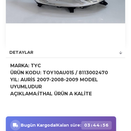
DETAYLAR
MARKA:
TYC
ÜRÜN KODU:
TOY10AU015 / 8113002470
YIL:
AURİS 2007-2008-2009 MODEL
UYUMLUDUR
AÇIKLAMA:İTHAL ÜRÜN A KALİTE
Bugün Kargoda!
Kalan süre:
03
44
56
:
: