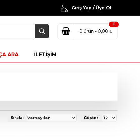
Giriş Yap / Üye Ol
0
0 ürün - 0,00 ₺
ÇA ARA
İLETİŞİM
Sırala:
Göster: