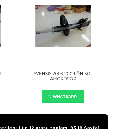
OL
AVENSİS 2003-2009 ÖN SOL
AMORTİSÖR
WHATSAPP
erilen: 1 ile 12 arası, toplam: 93 (8 Sayfa)