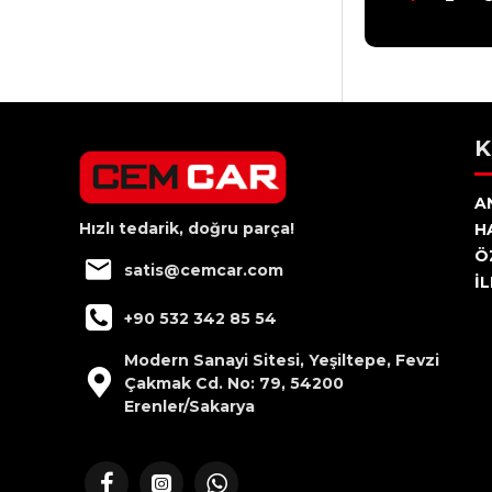
K
A
Hızlı tedarik, doğru parça!
H
Ö
satis@cemcar.com
İ
+90 532 342 85 54
Modern Sanayi Sitesi, Yeşiltepe, Fevzi
Çakmak Cd. No: 79, 54200
Erenler/Sakarya