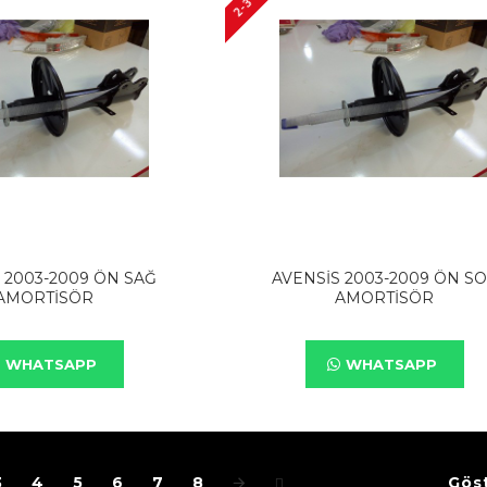
 2003-2009 ÖN SAĞ
AVENSİS 2003-2009 ÖN S
AMORTİSÖR
AMORTİSÖR
WHATSAPP
WHATSAPP
Göst
3
4
5
6
7
8